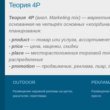
Теория 4P
Теория 4P
(англ.
Marketing mix
) — маркетин
основанная на четырёх основных «координ
планирования:
- product
— товар или услуга, ассортимент,
- price
— цена, наценки, скидки
- place
—
месторасположения торговой то
распределения
- promotion
— продвижение, реклама,
пиар
,
OUTDOOR
РЕКЛАМ
Размещение наружной рекламы на щитах,
Размещение р
указателях, перетяжках
прессе